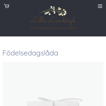
Födelsedagslåda